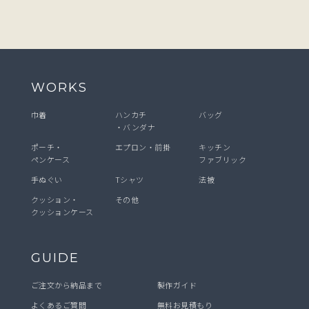
WORKS
巾着
ハンカチ
バッグ
・バンダナ
ポーチ・
エプロン・前掛
キッチン
ペンケース
ファブリック
手ぬぐい
Tシャツ
法被
クッション・
その他
クッションケース
GUIDE
ご注文から納品まで
製作ガイド
よくあるご質問
無料お見積もり