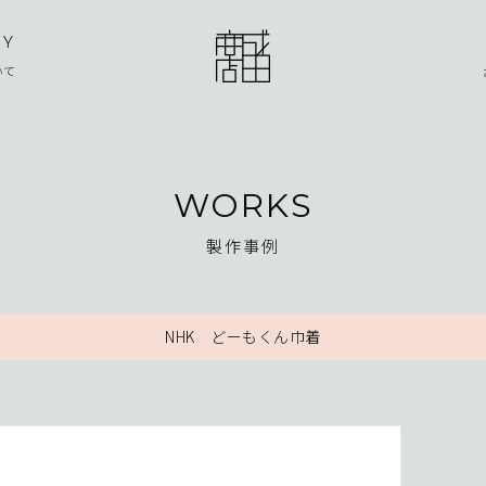
NY
いて
WORKS
製作事例
NHK どーもくん巾着