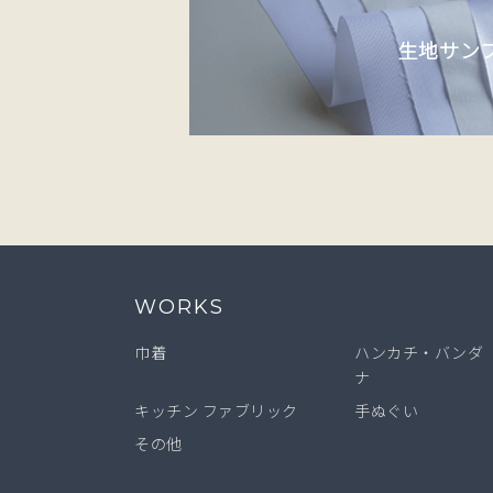
生地サン
WORKS
巾着
ハンカチ
・バンダ
ナ
キッチン
ファブリック
手ぬぐい
その他