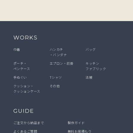
WORKS
巾着
ハンカチ
バッグ
・バンダナ
ポーチ・
エプロン・前掛
キッチン
ペンケース
ファブリック
手ぬぐい
Tシャツ
法被
クッション・
その他
クッションケース
GUIDE
ご注文から納品まで
製作ガイド
よくあるご質問
無料お見積もり